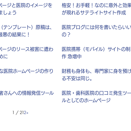
ページと医院のイメージを
格安！お手軽！なのに意外と効
ましょう
が現れるサテライトサイト作成
（テンプレート）原稿は、
医院ブログには何を書いたらい
で最悪の結果に！
の？
ページのリース被害に遭わ
医院携帯（モバイル）サイトの制
めに
作 急増中
な医院ホームページの作り
財務も身体も、専門家に身を預
る不安は同じ。
者さんへの情報発信ツール
医院・歯科医院の口コミ発生ツ
ルとしてのホームページ
1 / 2
1
2
»