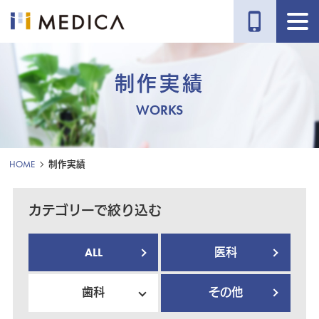
phone_iphone
制作実績
WORKS
HOME
制作実績
カテゴリーで絞り込む
ALL
医科
歯科
その他