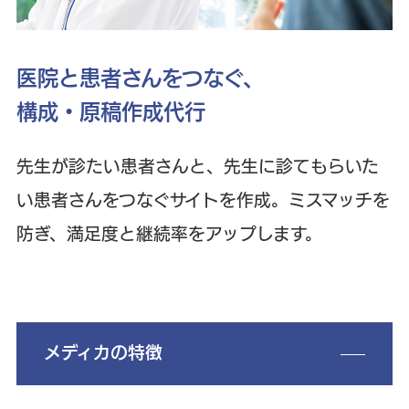
し
医院と患者さんをつなぐ、
構成・原稿作成代行
専
先生が診たい患者さんと、先生に診てもらいた
生
い患者さんをつなぐサイトを作成。ミスマッチを
を
防ぎ、満足度と継続率をアップします。
す
メディカの特徴